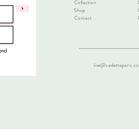
Collection
>
Shop
Contact
 and
lise@vedetteparis.c