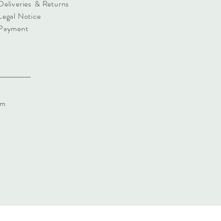
Deliveries
& Returns
Legal Notice
Payment
om