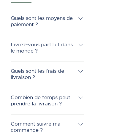
Quels sont les moyens de
paiement ?
Nous acceptons les paiements
par carte de crédit.
Livrez-vous partout dans
le monde ?
Oui, nous livrons à l'étranger
avec le service Collisimo de la
Quels sont les frais de
livraison ?
poste ou par UPS/DHL.
Pour les livraisons en France,
les frais de port sont de 7€
Combien de temps peut
prendre la livraison ?
Pour les livraisons
Internationales, les frais de port
Le délai de livraison est de 2 à
sont de 20 €
5 jours ouvrés.
Comment suivre ma
commande ?